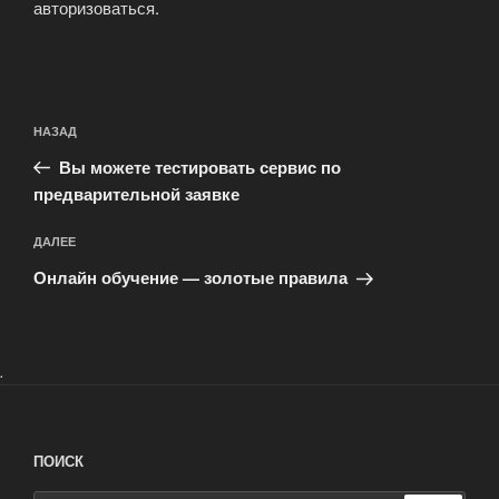
авторизоваться
.
Навигация
Предыдущая
НАЗАД
по
запись:
записям
Вы можете тестировать сервис по
предварительной заявке
Следующая
ДАЛЕЕ
запись
Онлайн обучение — золотые правила
.
ПОИСК