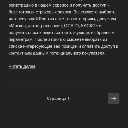
регистрацию в нашем сервисе и получить доступ к
базе готовых страховых заявок. Вы сможете выбрать
интересующий Вас тип анкет по категориям, допустим
«Москва, автострахование, ОСАГО, КАСКО» и
получить список анкет соответствующих выбранным
параметрам. После этого Вы сможете выбрать из
списка интересующие вас позиции и оплатить доступ к
контактным данным потенциального покупателя.
Читать далее
«Готовые
анкеты
(онлайн
заявки)
на
Навигация
Сле
Страница
1
любой
по
стра
вид
записям
страхования»
.