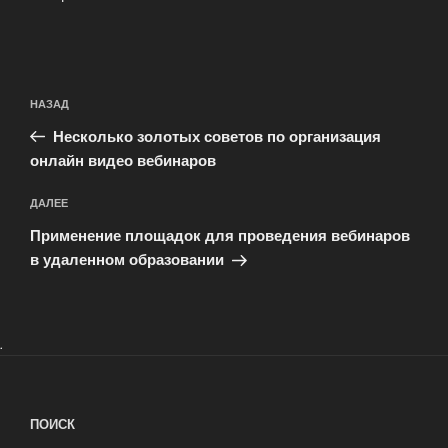
Навигация
Предыдущая
НАЗАД
по
запись:
записям
Несколько золотых советов по организация
онлайн видео вебинаров
Следующая
ДАЛЕЕ
запись
Применение площадок для проведения вебинаров
в удаленном образовании
.
ПОИСК