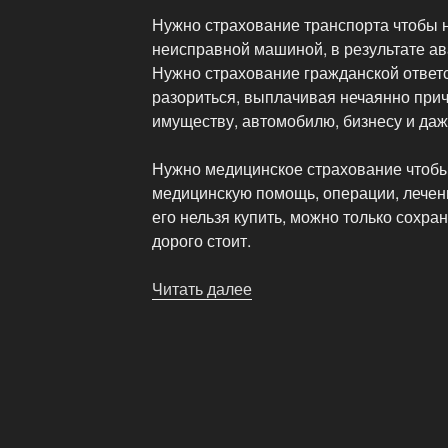
Нужно страхование транспорта чтобы н
неисправной машиной, в результате ав
Нужно страхование гражданской ответ
разориться, выплачивая нечаянно при
имуществу, автомобилю, бизнесу и даж
Нужно медицинское страхование чтоб
медицинскую помощь, операции, лечени
его нельзя купить, можно только сохран
дорого стоит.
Читать далее
«Популярно
о
страховании
на
СИБ
Вебинаре»