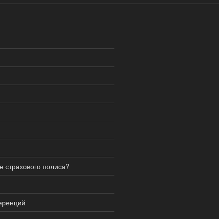
е страхового полиса?
еренций