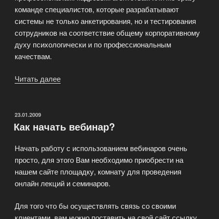
команде специалистов, которые разрабатывают
системы не только анкетирования, но и тестирования
сотрудников на соответствие общему корпоративному
духу психологически и по профессиональным
качествам.
Читать далее
«Плюсы
онлайн
собеседования
с
ОПУБЛИКОВАНО
23.01.2009
Как начать вебинар?
технологией
Вебинаров.»
Начать работу с использованием вебинаров очень
просто, для этого Вам необходимо приобрести на
нашем сайте площадку, комнату для проведения
онлайн лекций и семинаров.
Для того что бы осуществлять связь со своими
клиентами, вам нужно поставить на свой сайт ссылку