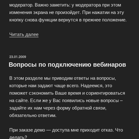
модератор. Важно заметить: у модератора при этом
изменения экрана не произойдет. При нажатии на эту
кнопку снова функции вернутся в прежнее положение.
Читать далее
«Как
увеличить
максимально
экран
ОПУБЛИКОВАНО
23.01.2009
Вопросы по подключению вебинаров
у
присутствующих
В этом разделе мы приводим ответы на вопросы,
в
которые нам задают чаще всего. Надеемся, это
Вебинар
поможет сэкономить Ваше время и сориентироваться
зале?»
на сайте. Если же у Вас появились новые вопросы –
задайте их нам через форму обратной связи,
обязательно ответим.
При заказе демо — доступа мне приходит отказ. Что
делать?